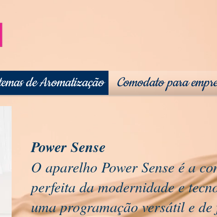
temas de Aromatização
Comodato para empre
Power Sense
O aparelho Power Sense é a c
perfeita da modernidade e tecno
uma programação versátil e de 